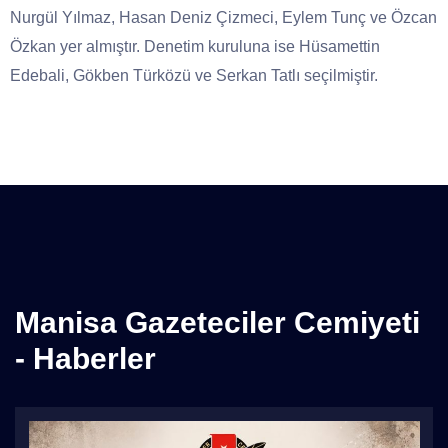
Nurgül Yılmaz, Hasan Deniz Çizmeci, Eylem Tunç ve Özcan
Özkan yer almıştır. Denetim kuruluna ise Hüsamettin
Edebali, Gökben Türközü ve Serkan Tatlı seçilmiştir.
Manisa Gazeteciler Cemiyeti
- Haberler