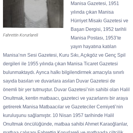
Manisa Gazetesi, 1951
yılında çıkan Manisa
Hürriyet Misakı Gazetesi ve
Başarı Dergisi, 1952 tarihli
Fahrettin Korurlareli
Manisa Postası, 1953’te
yayın hayatına katılan
Manisa’nın Sesi Gazetesi, Kuru Sıkı, Açıkgöz ve Genç Spil
dergileri ile 1955 yılında çıkan Manisa Ticaret Gazetesi
bulunmaktaydı. Ayrıca halkı bilgilendirmek amacıyla sınırlı
sayıda basılan ve duvarlara asılan Duvar Gazetesi de
önemli bir yer tutmuştur. Duvar Gazetesi’nin sahibi olan Halil
Onultmak, kentin matbaacı, gazeteci ve yazarlarını bir araya
getirerek Manisa Matbaacılar ve Gazeteciler Cemiyeti’nin
kuruluşunu sağlamıştır. 10 Nisan 1957 tarihinde Halil
Onultmak öncülüğünde, matbaa sahibi Ahmet Karaoğlanlar,
matbaa çalışanı Fahrettin Korurlareli ve matbaada ciltçilik