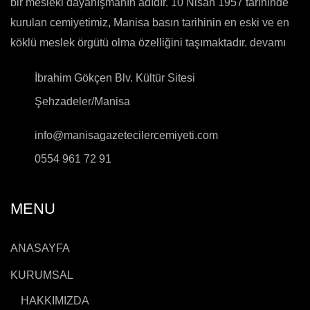
bir mesleki dayanışmanın adıdır. 10 Nisan 1957 tarihinde
kurulan cemiyetimiz, Manisa basın tarihinin en eski ve en
köklü meslek örgütü olma özelliğini taşımaktadır.
devamı
İbrahim Gökçen Blv. Kültür Sitesi
Şehzadeler/Manisa
info@manisagazetecilercemiyeti.com
0554 961 72 91
MENU
ANASAYFA
KURUMSAL
HAKKIMIZDA