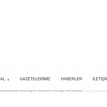
Yorum Yapılmamış
emiyetinden Teşekkür
 Müdürlüğü tarafından Manisa ilimizdeki tüm yerel
 edilen bazı eksiklikler nedeniyle geçici olarak
sikliklerin ivedilikle giderilmesi amacıyla Manisa
umuzla birlikte yoğun ve koordineli bir çalışma
orumluluk bilinciyle hareket etmiş, mevzuat