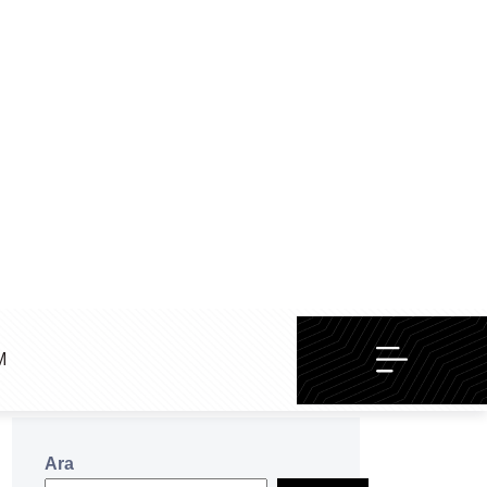
Kategoriler
BASIN DUYURUSU
(6)
HABERLER
(64)