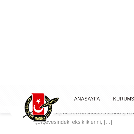
Manisagazetecilercemiyeti
2 Eylül 2025
Manisa Gazeteciler C
Mesajı
Bilindiği üzere, Basın İlan Kurumu Genel
gazetelerin resmi ilan alma hakları, tespit
durdurulmuştur. Sürecin ardından, ilgili ek
Gazeteciler Cemiyeti olarak yönetim kurul
yürütülmüştür. Gazetelerimiz bu süreçte s
çerçevesindeki eksikliklerini, […]