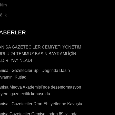
itim
ğlık
ABERLER
ANİSA GAZETECİLER CEMİYETİ YÖNETİM
RLU 24 TEMMUZ BASIN BAYRAMI İÇİN
LDİRİ YAYINLADI
nisalı Gazeteciler Spil Dağı’nda Basın
yramını Kutladı
nisa Medya Akademisi’nde dezenformasyon
 yerel gazetecilik konuşuldu
nisalı Gazeteciler Dron Ehliyetlerine Kavuştu
nisa Gazeteciler Cemiyeti’nden 69. yılında