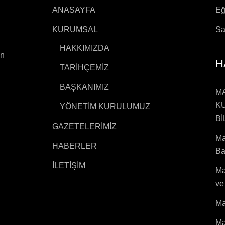
ANASAYFA
Eğ
KURUMSAL
Sa
HAKKIMIZDA
in
H
TARİHÇEMİZ
BAŞKANIMIZ
M
KU
YÖNETİM KURULUMUZ
Bİ
GAZETELERİMİZ
Ma
HABERLER
Ba
İLETİŞİM
Ma
ve
Ma
Ma